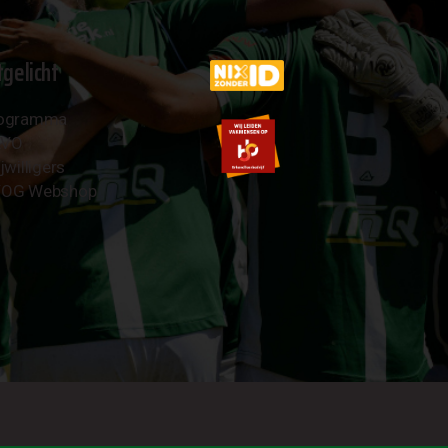
tgelicht
ogramma
AVO
jwilligers
OG Webshop