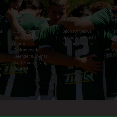
Clubinformatie
Sponsors
Ui
el'
Lid worden
Sponsornieuws
Pr
Clubinformatie
Sponsoroverzicht
Z
k
Teams
Meer informatie
Vri
Gedragscode
VV
Kalender & Events
Routebeschrijving
6
Contact
r