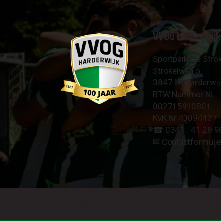
VVOG Harderwijk
Sportpark 'De Strok
Strokelweg 5
3847 LR Harderwij
BTW Nummer NL
002715910B01
KvK Nr 40094437
☎︎ 0341 - 41 28 9
✉︎
Contactformulie