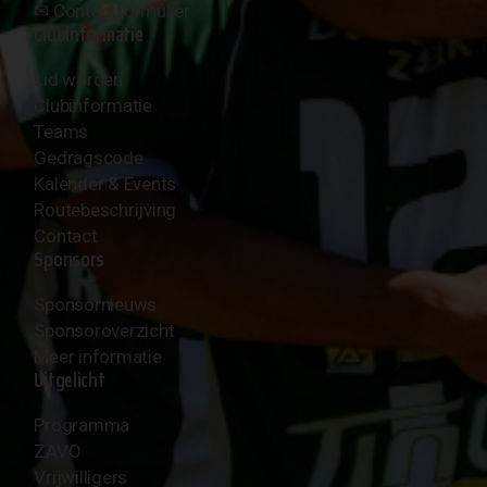
✉︎
Contactformulier
Clubinformatie
Lid worden
Clubinformatie
Teams
Gedragscode
Kalender & Events
Routebeschrijving
Contact
Sponsors
Sponsornieuws
Sponsoroverzicht
Meer informatie
Uitgelicht
Programma
ZAVO
Vrijwilligers