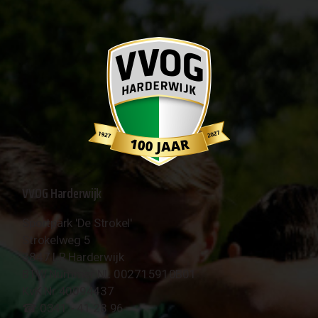
VVOG Harderwijk
Sportpark 'De Strokel'
Strokelweg 5
3847 LR Harderwijk
BTW Nummer NL 002715910B01
KvK Nr 40094437
☎︎ 0341 - 41 28 96