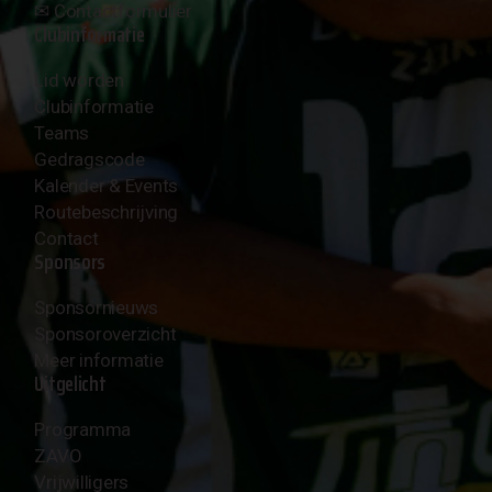
✉︎
Contactformulier
Clubinformatie
Lid worden
Clubinformatie
Teams
Gedragscode
Kalender & Events
Routebeschrijving
Contact
Sponsors
Sponsornieuws
Sponsoroverzicht
Meer informatie
Uitgelicht
Programma
ZAVO
Vrijwilligers