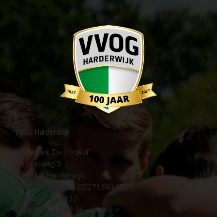
VVOG Harderwijk
Sportpark 'De Strokel'
Strokelweg 5
3847 LR Harderwijk
BTW Nummer NL 002715910B01
KvK Nr 40094437
☎︎ 0341 - 41 28 96