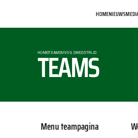
HOME
NIEUWS
MEDI
VVOG T
PERSBE
TEAMS
HOME
TEAMS
VVOG 2
WEDSTRIJD
COMMUN
Menu teampagina
We