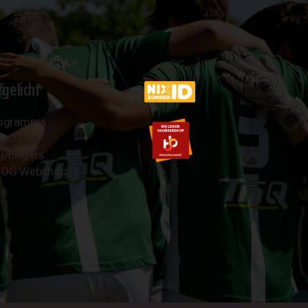
tgelicht
ogramma
AVO
jwilligers
OG Webshop