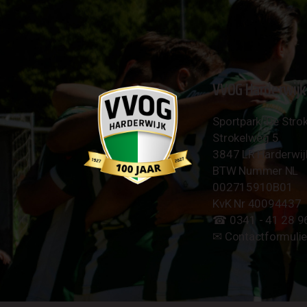
VVOG Harderwijk
Sportpark 'De Strok
Strokelweg 5
3847 LR Harderwij
BTW Nummer NL
002715910B01
KvK Nr 40094437
☎︎ 0341 - 41 28 9
✉︎
Contactformulie