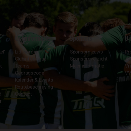
Clubinformatie
Sponsors
Ui
el'
Lid worden
Sponsornieuws
Pr
Clubinformatie
Sponsoroverzicht
Z
k
Teams
Meer informatie
Vri
Gedragscode
VV
Kalender & Events
Routebeschrijving
6
Contact
r