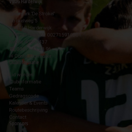
VVOG Harderwijk
Sportpark 'De Strokel'
Strokelweg 5
3847 LR Harderwijk
BTW Nummer NL 002715910B01
KvK Nr 40094437
☎︎ 0341 - 41 28 96
✉︎
Contactformulier
Clubinformatie
Lid worden
Clubinformatie
Teams
Gedragscode
Kalender & Events
Routebeschrijving
Contact
Sponsors