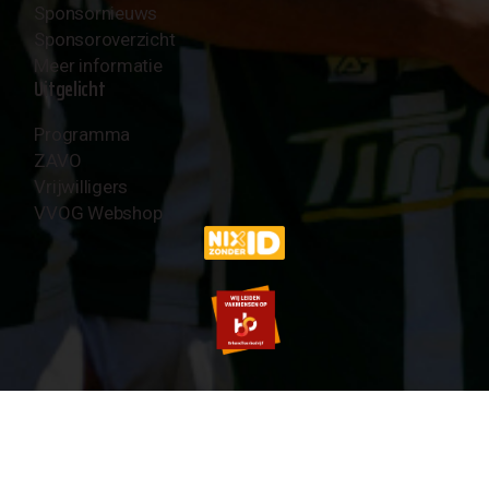
Sponsornieuws
Sponsoroverzicht
Meer informatie
Uitgelicht
Programma
ZAVO
Vrijwilligers
VVOG Webshop