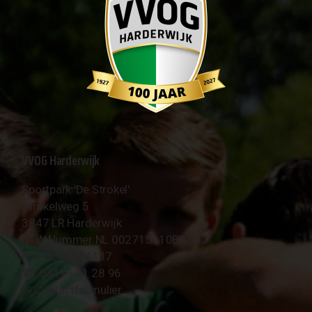
VVOG Harderwijk
Sportpark 'De Strokel'
Strokelweg 5
3847 LR Harderwijk
BTW Nummer NL 002715910B01
KvK Nr 40094437
☎︎ 0341 - 41 28 96
✉︎
Contactformulier