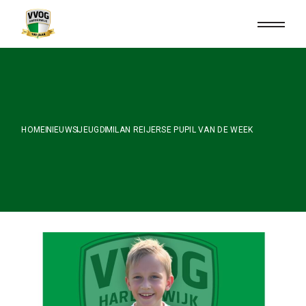
Skip
to
the
content
HOME
NIEUWS
JEUGD
MILAN REIJERSE PUPIL VAN DE WEEK