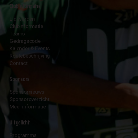
Clubinformatie
Lid worden
Clubinformatie
Teams
Gedragscode
Kalender & Events
Routebeschrijving
Contact
Sponsors
Sponsornieuws
Sponsoroverzicht
Meer informatie
Uitgelicht
Programma