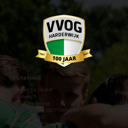
VVOG Harderwijk
Sportpark 'De Strokel'
Strokelweg 5
3847 LR Harderwijk
BTW Nummer NL 002715910B01
KvK Nr 40094437
☎︎ 0341 - 41 28 96