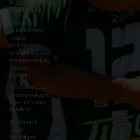
✉︎
Contactformulier
Clubinformatie
Lid worden
Clubinformatie
Teams
Gedragscode
Kalender & Events
Routebeschrijving
Contact
Sponsors
Sponsornieuws
Sponsoroverzicht
Meer informatie
Uitgelicht
Programma
ZAVO
Vrijwilligers