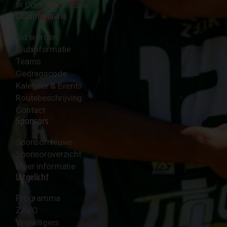
✉︎
Contactformulier
Clubinformatie
Lid worden
Clubinformatie
Teams
Gedragscode
Kalender & Events
Routebeschrijving
Contact
Sponsors
Sponsornieuws
Sponsoroverzicht
Meer informatie
Uitgelicht
Programma
ZAVO
Vrijwilligers