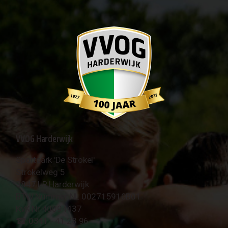
VVOG Harderwijk
Sportpark 'De Strokel'
Strokelweg 5
3847 LR Harderwijk
BTW Nummer NL 002715910B01
KvK Nr 40094437
☎︎ 0341 - 41 28 96