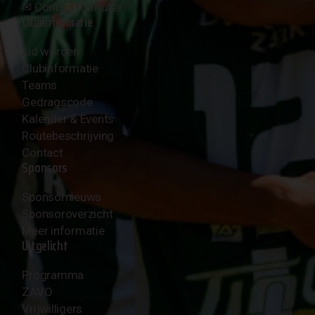
✉︎
Contactformulier
Clubinformatie
Lid worden
Clubinformatie
Teams
Gedragscode
Kalender & Events
Routebeschrijving
Contact
Sponsors
Sponsornieuws
Sponsoroverzicht
Meer informatie
Uitgelicht
Programma
ZAVO
Vrijwilligers