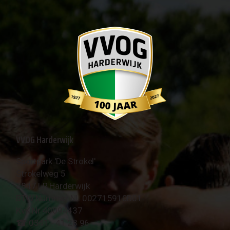
VVOG Harderwijk
Sportpark 'De Strokel'
Strokelweg 5
3847 LR Harderwijk
BTW Nummer NL 002715910B01
KvK Nr 40094437
☎︎ 0341 - 41 28 96