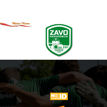
tgelicht
ogramma