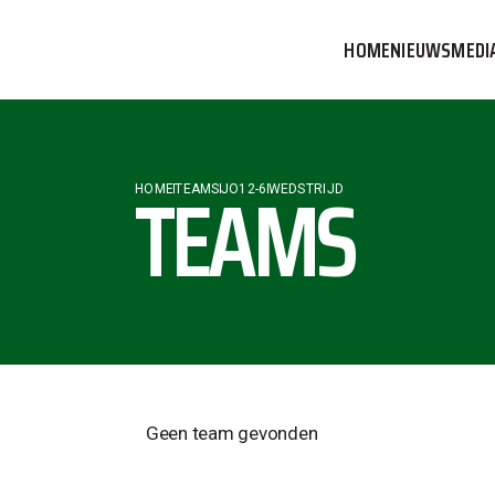
HOME
NIEUWS
MEDI
VVOG T
PERSBE
TEAMS
HOME
TEAMS
JO12-6
WEDSTRIJD
COMMUN
Geen team gevonden