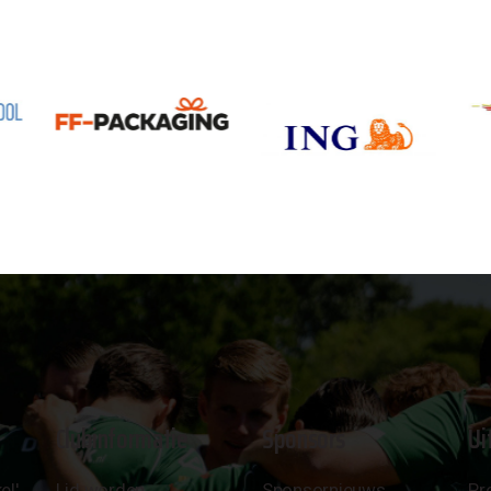
Clubinformatie
Sponsors
Ui
el'
Lid worden
Sponsornieuws
Pr