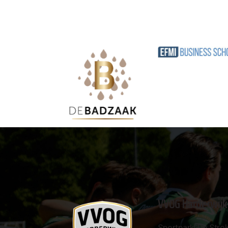
VVOG Harderwijk
Sportpark 'De Strok