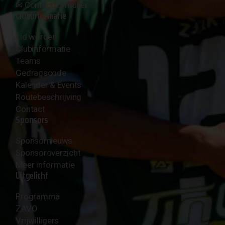
✉︎
Contactformulier
Clubinformatie
Lid worden
Clubinformatie
Teams
Gedragscode
Kalender & Events
Routebeschrijving
Contact
Sponsors
Sponsornieuws
Sponsoroverzicht
Meer informatie
Uitgelicht
Programma
ZAVO
Vrijwilligers