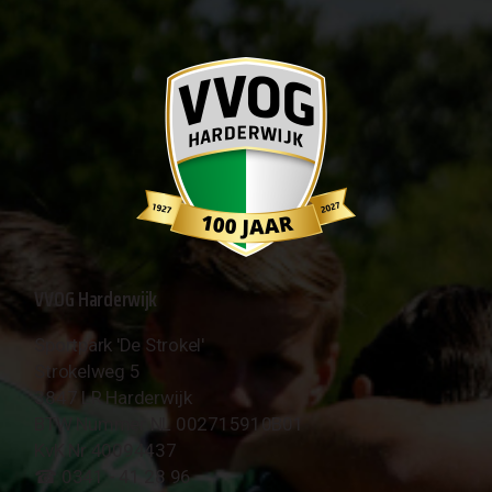
VVOG Harderwijk
Sportpark 'De Strokel'
Strokelweg 5
3847 LR Harderwijk
BTW Nummer NL 002715910B01
KvK Nr 40094437
☎︎ 0341 - 41 28 96