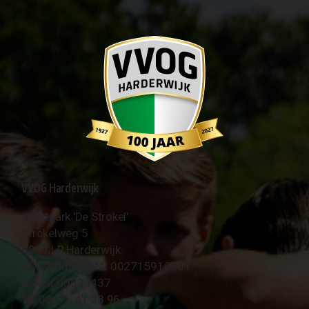
VVOG Harderwijk
Sportpark 'De Strokel'
Strokelweg 5
3847 LR Harderwijk
BTW Nummer NL 002715910B01
KvK Nr 40094437
☎︎ 0341 - 41 28 96