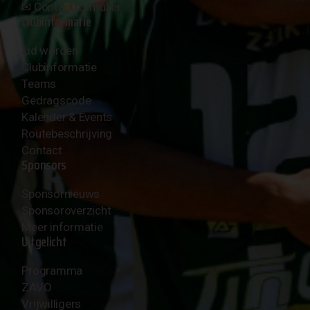
✉︎
Contactformulier
Clubinformatie
Lid worden
Clubinformatie
Teams
Gedragscode
Kalender & Events
Routebeschrijving
Contact
Sponsors
Sponsornieuws
Sponsoroverzicht
Meer informatie
Uitgelicht
Programma
ZAVO
Vrijwilligers