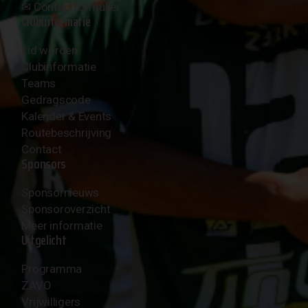
✉︎
Contactformulier
Clubinformatie
Lid worden
Clubinformatie
Teams
Gedragscode
Kalender & Events
Routebeschrijving
Contact
Sponsors
Sponsornieuws
Sponsoroverzicht
Meer informatie
Uitgelicht
Programma
ZAVO
Vrijwilligers