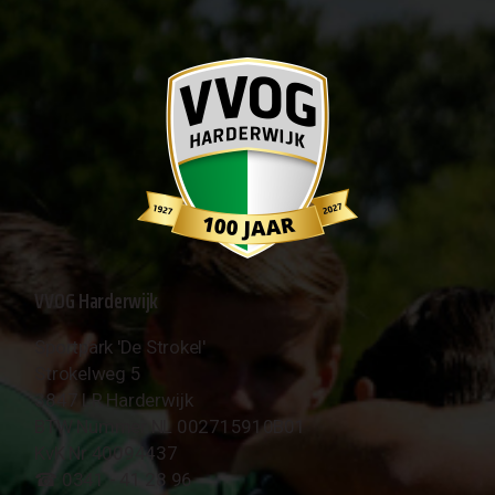
VVOG Harderwijk
Sportpark 'De Strokel'
Strokelweg 5
3847 LR Harderwijk
BTW Nummer NL 002715910B01
KvK Nr 40094437
☎︎ 0341 - 41 28 96