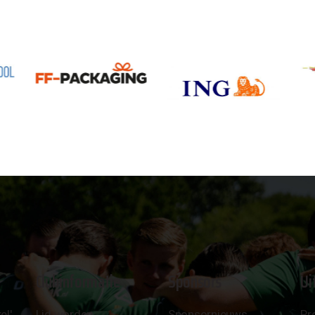
Clubinformatie
Sponsors
Ui
el'
Lid worden
Sponsornieuws
Pr