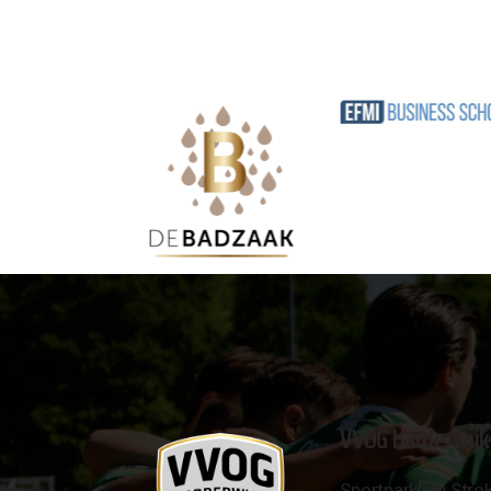
VVOG Harderwijk
Sportpark 'De Strok