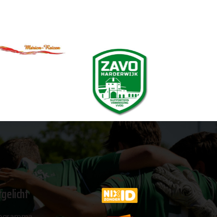
tgelicht
ogramma