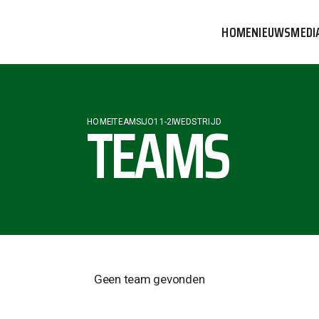
HOME
NIEUWS
MEDI
VVOG T
PERSBE
TEAMS
HOME
TEAMS
JO11-2
WEDSTRIJD
COMMUN
Geen team gevonden