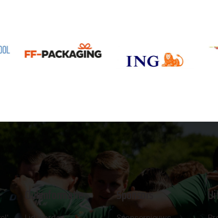
Clubinformatie
Sponsors
Ui
el'
Lid worden
Sponsornieuws
Pr