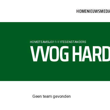
HOME
NIEUWS
MEDI
VVOG T
PERSBE
VVOG HARDE
HOME
TEAMS
JO11-11
TEGENSTANDERS
COMMUN
Geen team gevonden