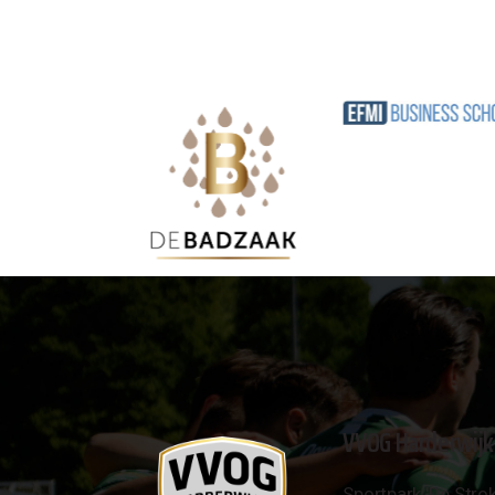
VVOG Harderwijk
Sportpark 'De Strok