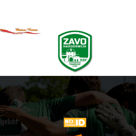
tgelicht
ogramma