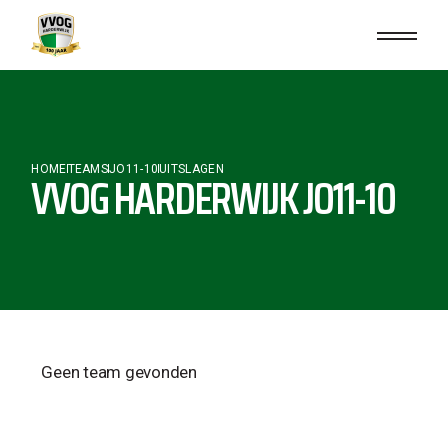
HOME
TEAMS
JO11-10
UITSLAGEN
VVOG HARDERWIJK JO11-10
Geen team gevonden