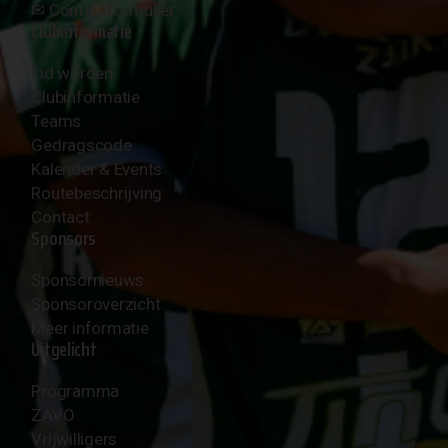
✉︎
Contactformulier
Clubinformatie
Lid worden
Clubinformatie
Teams
Gedragscode
Kalender & Events
Routebeschrijving
Contact
Sponsors
Sponsornieuws
Sponsoroverzicht
Meer informatie
Uitgelicht
Programma
ZAVO
Vrijwilligers