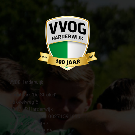
VVOG Harderwijk
Sportpark 'De Strokel'
Strokelweg 5
3847 LR Harderwijk
BTW Nummer NL 002715910B01
KvK Nr 40094437
☎︎ 0341 - 41 28 96