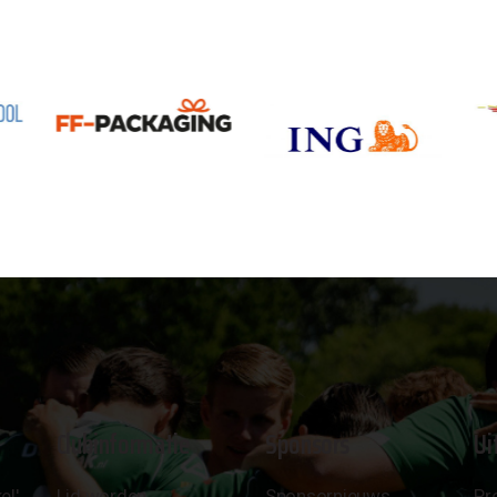
Clubinformatie
Sponsors
Ui
el'
Lid worden
Sponsornieuws
Pr