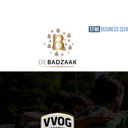
VVOG Harderwijk
Sportpark 'De Strok