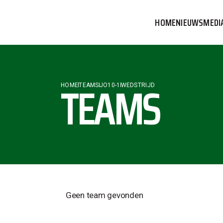
HOME
NIEUWS
MEDI
VVOG T
PERSBE
TEAMS
HOME
TEAMS
JO10-1
WEDSTRIJD
COMMUN
Geen team gevonden