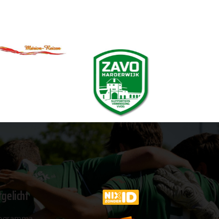
tgelicht
ogramma