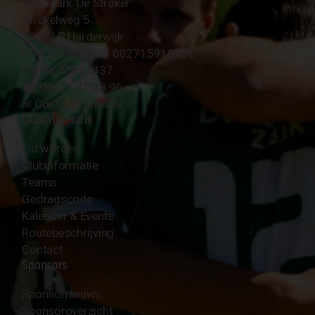
Sportpark 'De Strokel'
Strokelweg 5
3847 LR Harderwijk
BTW Nummer NL 002715910B01
KvK Nr 40094437
☎︎ 0341 - 41 28 96
✉︎
Contactformulier
Clubinformatie
Lid worden
Clubinformatie
Teams
Gedragscode
Kalender & Events
Routebeschrijving
Contact
Sponsors
Sponsornieuws
Sponsoroverzicht