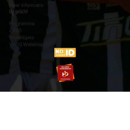
Meer informatie
Uitgelicht
Programma
ZAVO
Vrijwilligers
VVOG Webshop