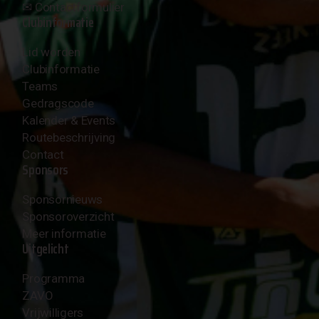
✉︎
Contactformulier
Clubinformatie
Lid worden
Clubinformatie
Teams
Gedragscode
Kalender & Events
Routebeschrijving
Contact
Sponsors
Sponsornieuws
Sponsoroverzicht
Meer informatie
Uitgelicht
Programma
ZAVO
Vrijwilligers