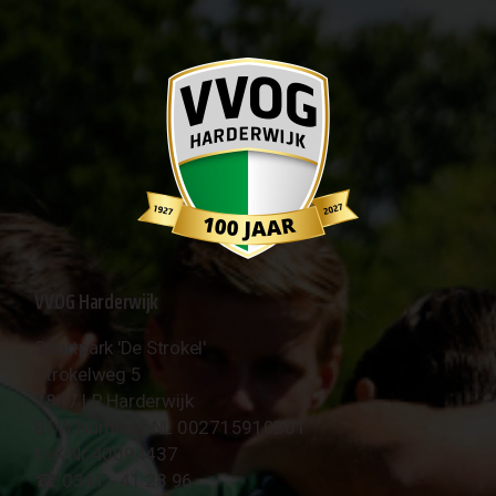
VVOG Harderwijk
Sportpark 'De Strokel'
Strokelweg 5
3847 LR Harderwijk
BTW Nummer NL 002715910B01
KvK Nr 40094437
☎︎ 0341 - 41 28 96