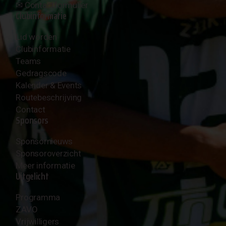
✉︎
Contactformulier
Clubinformatie
Lid worden
Clubinformatie
Teams
Gedragscode
Kalender & Events
Routebeschrijving
Contact
Sponsors
Sponsornieuws
Sponsoroverzicht
Meer informatie
Uitgelicht
Programma
ZAVO
Vrijwilligers