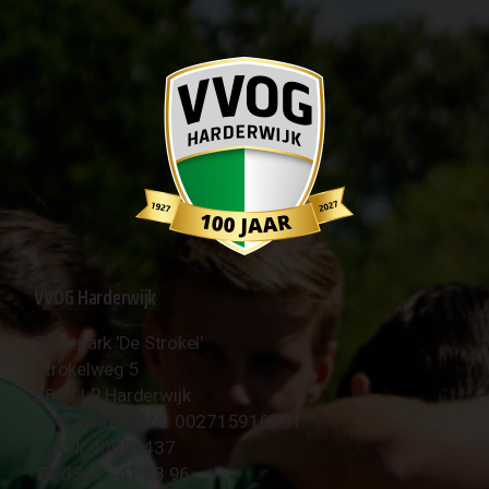
VVOG Harderwijk
Sportpark 'De Strokel'
Strokelweg 5
3847 LR Harderwijk
BTW Nummer NL 002715910B01
KvK Nr 40094437
☎︎ 0341 - 41 28 96