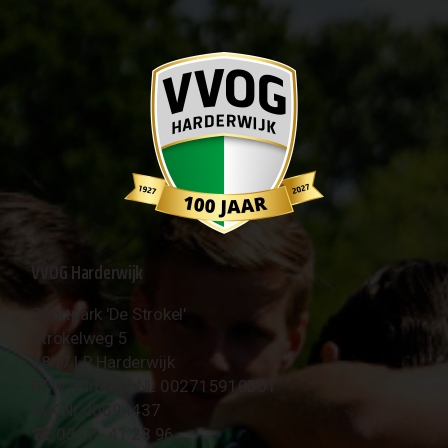
VVOG Harderwijk
Sportpark 'De Strokel'
Strokelweg 5
3847 LR Harderwijk
BTW Nummer NL 002715910B01
KvK Nr 40094437
☎︎ 0341 - 41 28 96