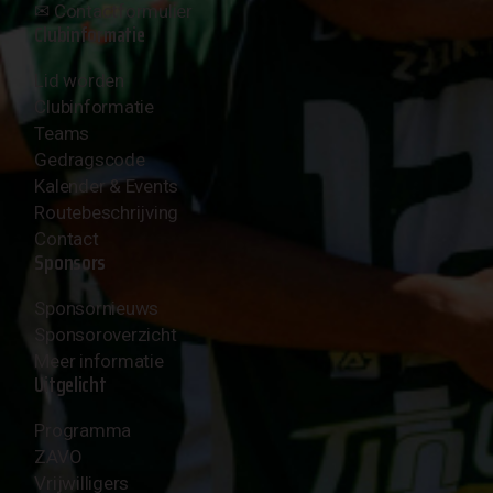
✉︎
Contactformulier
Clubinformatie
Lid worden
Clubinformatie
Teams
Gedragscode
Kalender & Events
Routebeschrijving
Contact
Sponsors
Sponsornieuws
Sponsoroverzicht
Meer informatie
Uitgelicht
Programma
ZAVO
Vrijwilligers