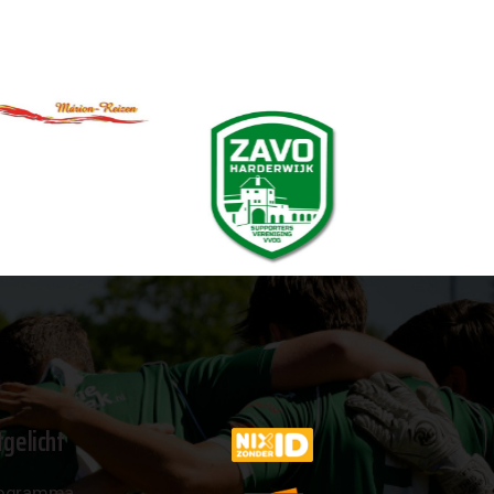
tgelicht
ogramma