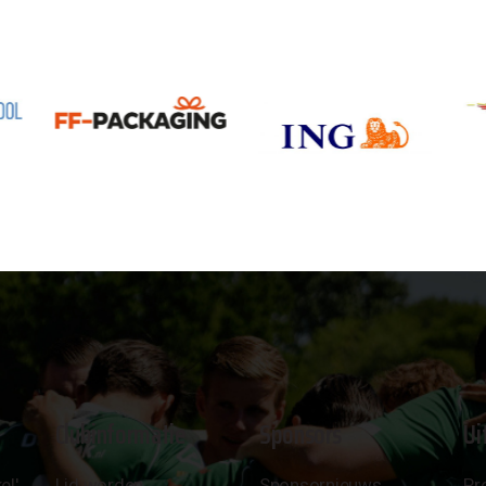
Clubinformatie
Sponsors
Ui
el'
Lid worden
Sponsornieuws
Pr