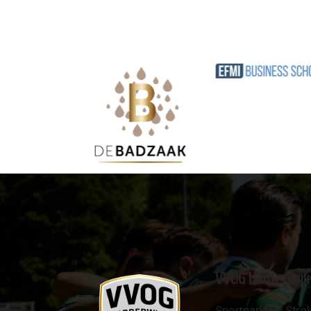
VVOG Harderwijk
Sportpark 'De Strok