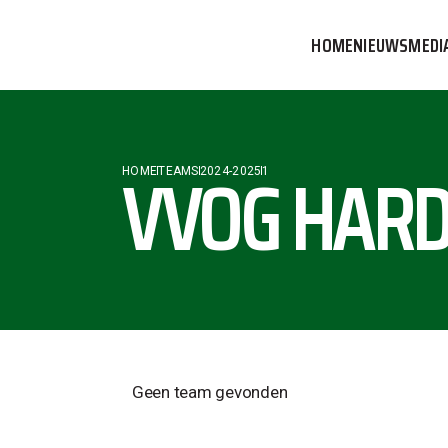
HOME
NIEUWS
MEDI
VVOG T
PERSBE
VVOG HARD
HOME
TEAMS
2024-2025
1
COMMUN
Geen team gevonden