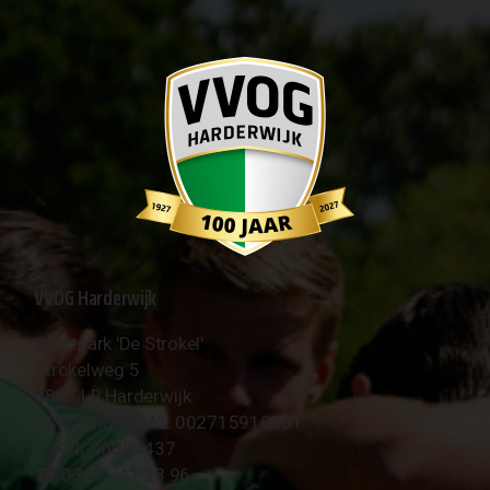
VVOG Harderwijk
Sportpark 'De Strokel'
Strokelweg 5
3847 LR Harderwijk
BTW Nummer NL 002715910B01
KvK Nr 40094437
☎︎ 0341 - 41 28 96