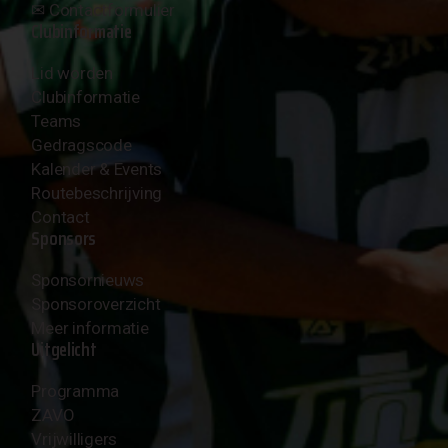
✉︎
Contactformulier
Clubinformatie
Lid worden
Clubinformatie
Teams
Gedragscode
Kalender & Events
Routebeschrijving
Contact
Sponsors
Sponsornieuws
Sponsoroverzicht
Meer informatie
Uitgelicht
Programma
ZAVO
Vrijwilligers