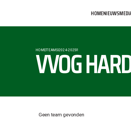
HOME
NIEUWS
MEDI
VVOG T
PERSBE
VVOG HARD
HOME
TEAMS
2024-2025
1
COMMUN
Geen team gevonden