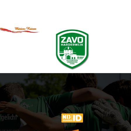
tgelicht
ogramma