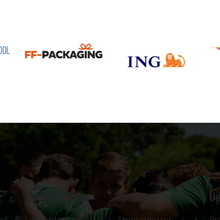
Clubinformatie
Sponsors
Ui
el'
Lid worden
Sponsornieuws
Pr