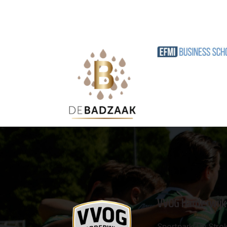
VVOG Harderwijk
Sportpark 'De Strok