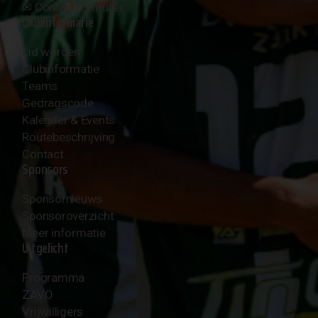
✉︎
Contactformulier
Clubinformatie
Lid worden
Clubinformatie
Teams
Gedragscode
Kalender & Events
Routebeschrijving
Contact
Sponsors
Sponsornieuws
Sponsoroverzicht
Meer informatie
Uitgelicht
Programma
ZAVO
Vrijwilligers