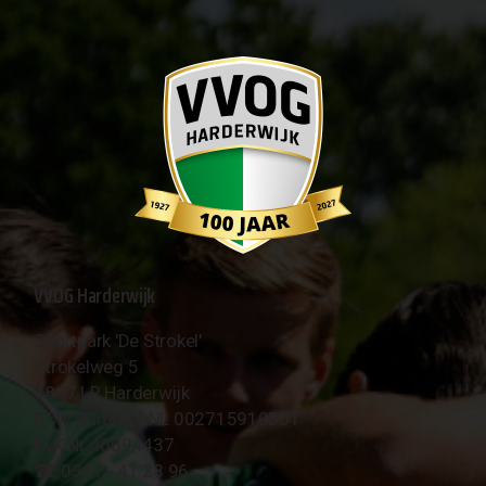
VVOG Harderwijk
Sportpark 'De Strokel'
Strokelweg 5
3847 LR Harderwijk
BTW Nummer NL 002715910B01
KvK Nr 40094437
☎︎ 0341 - 41 28 96