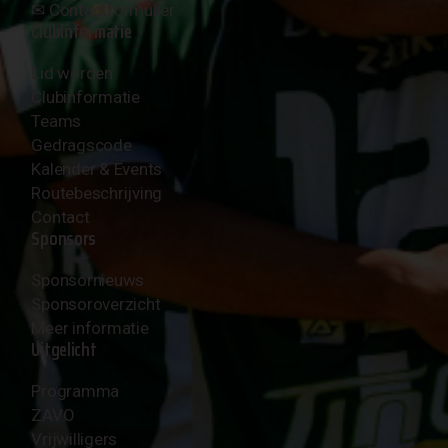
✉︎
Contactformulier
Clubinformatie
Lid worden
Clubinformatie
Teams
Gedragscode
Kalender & Events
Routebeschrijving
Contact
Sponsors
Sponsornieuws
Sponsoroverzicht
Meer informatie
Uitgelicht
Programma
ZAVO
Vrijwilligers