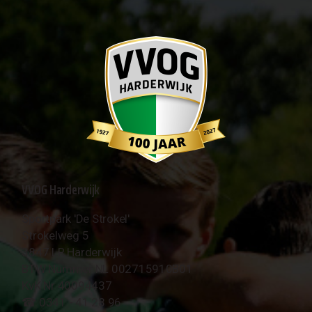
VVOG Harderwijk
Sportpark 'De Strokel'
Strokelweg 5
3847 LR Harderwijk
BTW Nummer NL 002715910B01
KvK Nr 40094437
☎︎ 0341 - 41 28 96