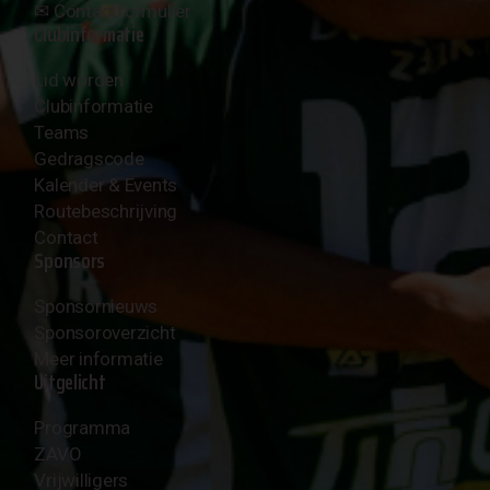
✉︎
Contactformulier
Clubinformatie
Lid worden
Clubinformatie
Teams
Gedragscode
Kalender & Events
Routebeschrijving
Contact
Sponsors
Sponsornieuws
Sponsoroverzicht
Meer informatie
Uitgelicht
Programma
ZAVO
Vrijwilligers