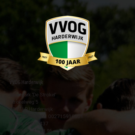
VVOG Harderwijk
Sportpark 'De Strokel'
Strokelweg 5
3847 LR Harderwijk
BTW Nummer NL 002715910B01
KvK Nr 40094437
☎︎ 0341 - 41 28 96