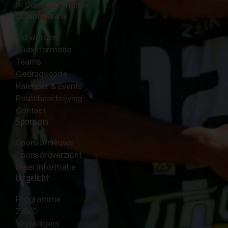
✉︎
Contactformulier
Clubinformatie
Lid worden
Clubinformatie
Teams
Gedragscode
Kalender & Events
Routebeschrijving
Contact
Sponsors
Sponsornieuws
Sponsoroverzicht
Meer informatie
Uitgelicht
Programma
ZAVO
Vrijwilligers