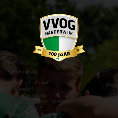
VVOG Harderwijk
Sportpark 'De Strokel'
Strokelweg 5
3847 LR Harderwijk
BTW Nummer NL 002715910B01
KvK Nr 40094437
☎︎ 0341 - 41 28 96