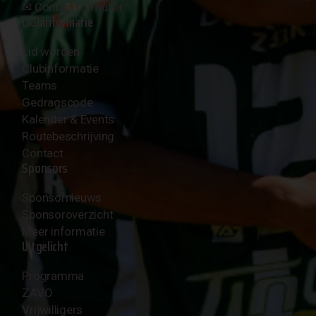
✉︎
Contactformulier
Clubinformatie
Lid worden
Clubinformatie
Teams
Gedragscode
Kalender & Events
Routebeschrijving
Contact
Sponsors
Sponsornieuws
Sponsoroverzicht
Meer informatie
Uitgelicht
Programma
ZAVO
Vrijwilligers