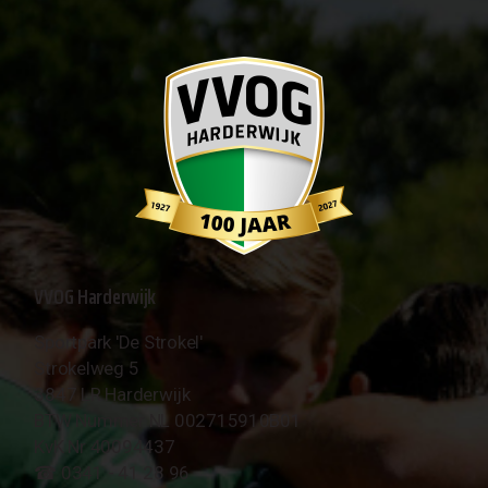
VVOG Harderwijk
Sportpark 'De Strokel'
Strokelweg 5
3847 LR Harderwijk
BTW Nummer NL 002715910B01
KvK Nr 40094437
☎︎ 0341 - 41 28 96