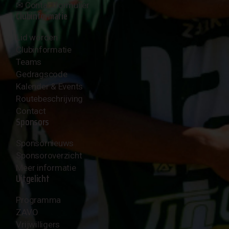
✉︎
Contactformulier
Clubinformatie
Lid worden
Clubinformatie
Teams
Gedragscode
Kalender & Events
Routebeschrijving
Contact
Sponsors
Sponsornieuws
Sponsoroverzicht
Meer informatie
Uitgelicht
Programma
ZAVO
Vrijwilligers