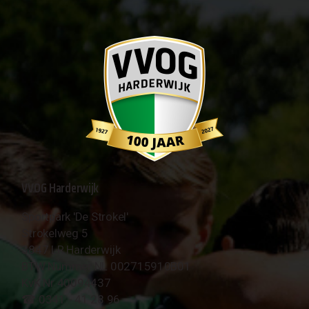
VVOG Harderwijk
Sportpark 'De Strokel'
Strokelweg 5
3847 LR Harderwijk
BTW Nummer NL 002715910B01
KvK Nr 40094437
☎︎ 0341 - 41 28 96