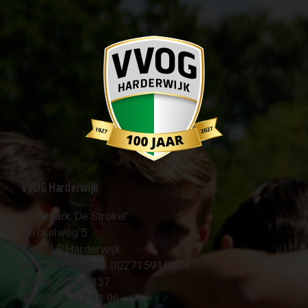
VVOG Harderwijk
Sportpark 'De Strokel'
Strokelweg 5
3847 LR Harderwijk
BTW Nummer NL 002715910B01
KvK Nr 40094437
☎︎ 0341 - 41 28 96