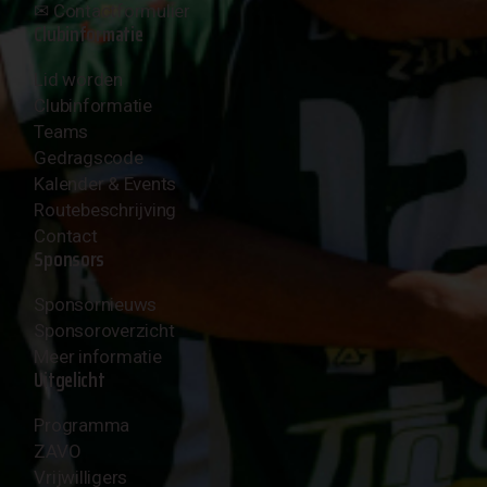
✉︎
Contactformulier
Clubinformatie
Lid worden
Clubinformatie
Teams
Gedragscode
Kalender & Events
Routebeschrijving
Contact
Sponsors
Sponsornieuws
Sponsoroverzicht
Meer informatie
Uitgelicht
Programma
ZAVO
Vrijwilligers