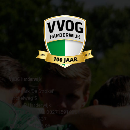
VVOG Harderwijk
Sportpark 'De Strokel'
Strokelweg 5
3847 LR Harderwijk
BTW Nummer NL 002715910B01
KvK Nr 40094437
☎︎ 0341 - 41 28 96