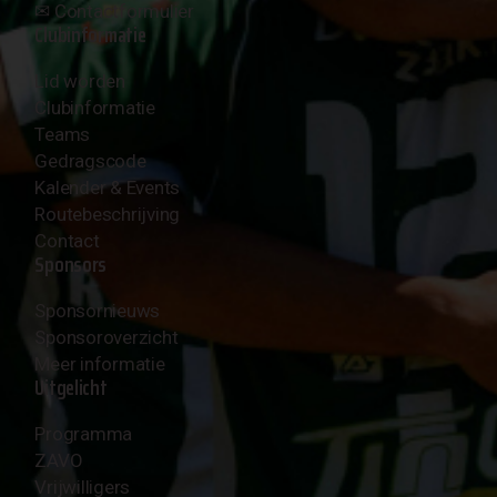
✉︎
Contactformulier
Clubinformatie
Lid worden
Clubinformatie
Teams
Gedragscode
Kalender & Events
Routebeschrijving
Contact
Sponsors
Sponsornieuws
Sponsoroverzicht
Meer informatie
Uitgelicht
Programma
ZAVO
Vrijwilligers