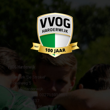
VVOG Harderwijk
Sportpark 'De Strokel'
Strokelweg 5
3847 LR Harderwijk
BTW Nummer NL 002715910B01
KvK Nr 40094437
☎︎ 0341 - 41 28 96