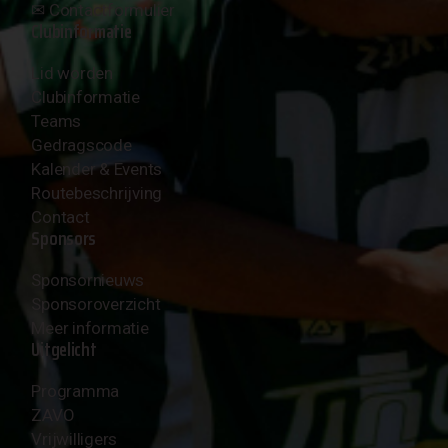
✉︎
Contactformulier
Clubinformatie
Lid worden
Clubinformatie
Teams
Gedragscode
Kalender & Events
Routebeschrijving
Contact
Sponsors
Sponsornieuws
Sponsoroverzicht
Meer informatie
Uitgelicht
Programma
ZAVO
Vrijwilligers