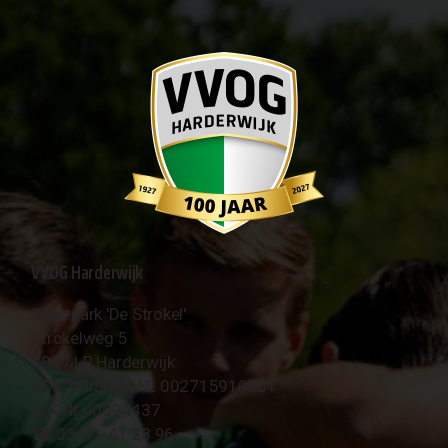
VVOG Harderwijk
Sportpark 'De Strokel'
Strokelweg 5
3847 LR Harderwijk
BTW Nummer NL 002715910B01
KvK Nr 40094437
☎︎ 0341 - 41 28 96