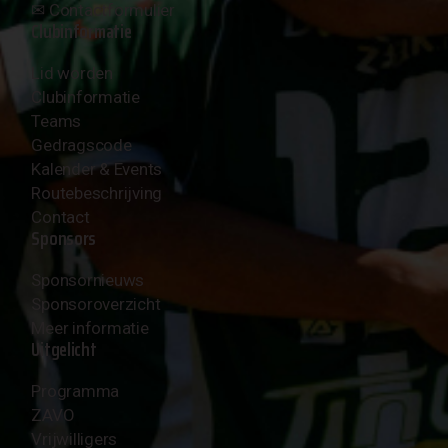
✉︎
Contactformulier
Clubinformatie
Lid worden
Clubinformatie
Teams
Gedragscode
Kalender & Events
Routebeschrijving
Contact
Sponsors
Sponsornieuws
Sponsoroverzicht
Meer informatie
Uitgelicht
Programma
ZAVO
Vrijwilligers