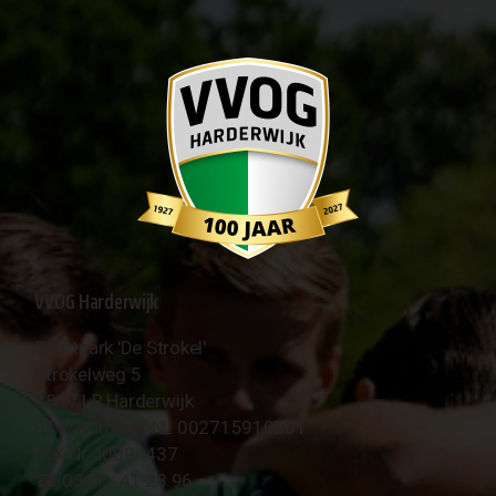
VVOG Harderwijk
Sportpark 'De Strokel'
Strokelweg 5
3847 LR Harderwijk
BTW Nummer NL 002715910B01
KvK Nr 40094437
☎︎ 0341 - 41 28 96