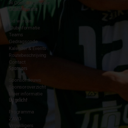
✉︎
Contactformulier
Clubinformatie
Lid worden
Clubinformatie
Teams
Gedragscode
Kalender & Events
Routebeschrijving
Contact
Sponsors
Sponsornieuws
Sponsoroverzicht
Meer informatie
Uitgelicht
Programma
ZAVO
Vrijwilligers