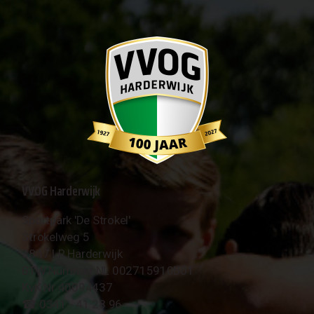
VVOG Harderwijk
Sportpark 'De Strokel'
Strokelweg 5
3847 LR Harderwijk
BTW Nummer NL 002715910B01
KvK Nr 40094437
☎︎ 0341 - 41 28 96