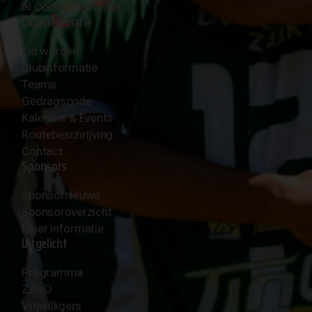
✉︎
Contactformulier
Clubinformatie
Lid worden
Clubinformatie
Teams
Gedragscode
Kalender & Events
Routebeschrijving
Contact
Sponsors
Sponsornieuws
Sponsoroverzicht
Meer informatie
Uitgelicht
Programma
ZAVO
Vrijwilligers