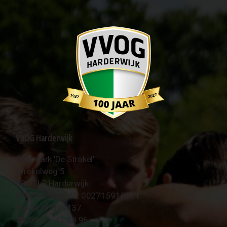
VVOG Harderwijk
Sportpark 'De Strokel'
Strokelweg 5
3847 LR Harderwijk
BTW Nummer NL 002715910B01
KvK Nr 40094437
☎︎ 0341 - 41 28 96