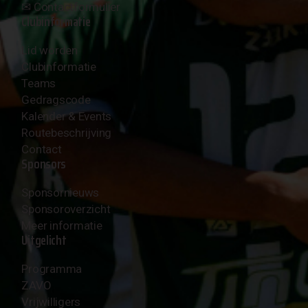
✉︎
Contactformulier
Clubinformatie
Lid worden
Clubinformatie
Teams
Gedragscode
Kalender & Events
Routebeschrijving
Contact
Sponsors
Sponsornieuws
Sponsoroverzicht
Meer informatie
Uitgelicht
Programma
ZAVO
Vrijwilligers