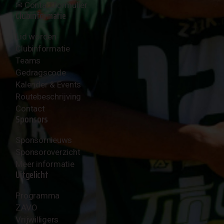
✉︎
Contactformulier
Clubinformatie
Lid worden
Clubinformatie
Teams
Gedragscode
Kalender & Events
Routebeschrijving
Contact
Sponsors
Sponsornieuws
Sponsoroverzicht
Meer informatie
Uitgelicht
Programma
ZAVO
Vrijwilligers