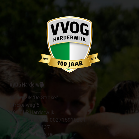
VVOG Harderwijk
Sportpark 'De Strokel'
Strokelweg 5
3847 LR Harderwijk
BTW Nummer NL 002715910B01
KvK Nr 40094437
☎︎ 0341 - 41 28 96