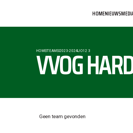
HOME
NIEUWS
MEDI
VVOG T
PERSBE
VVOG HARD
HOME
TEAMS
2023-2024
JO12 3
COMMUN
Geen team gevonden