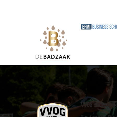
VVOG Harderwijk
Sportpark 'De Strok