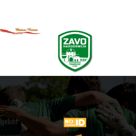
tgelicht
ogramma