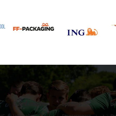
Clubinformatie
Sponsors
Ui
el'
Lid worden
Sponsornieuws
Pr