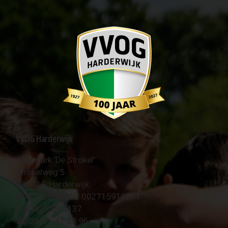
VVOG Harderwijk
Sportpark 'De Strokel'
Strokelweg 5
3847 LR Harderwijk
BTW Nummer NL 002715910B01
KvK Nr 40094437
☎︎ 0341 - 41 28 96