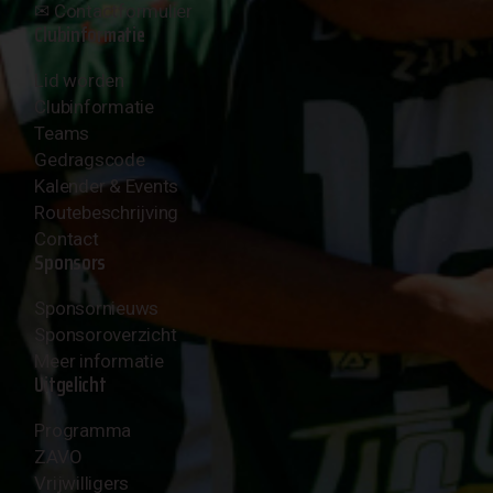
✉︎
Contactformulier
Clubinformatie
Lid worden
Clubinformatie
Teams
Gedragscode
Kalender & Events
Routebeschrijving
Contact
Sponsors
Sponsornieuws
Sponsoroverzicht
Meer informatie
Uitgelicht
Programma
ZAVO
Vrijwilligers