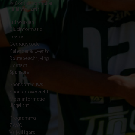
✉︎
Contactformulier
Clubinformatie
Lid worden
Clubinformatie
Teams
Gedragscode
Kalender & Events
Routebeschrijving
Contact
Sponsors
Sponsornieuws
Sponsoroverzicht
Meer informatie
Uitgelicht
Programma
ZAVO
Vrijwilligers