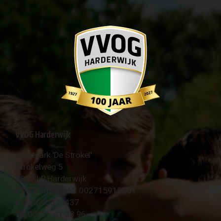
VVOG Harderwijk
Sportpark 'De Strokel'
Strokelweg 5
3847 LR Harderwijk
BTW Nummer NL 002715910B01
KvK Nr 40094437
☎︎ 0341 - 41 28 96