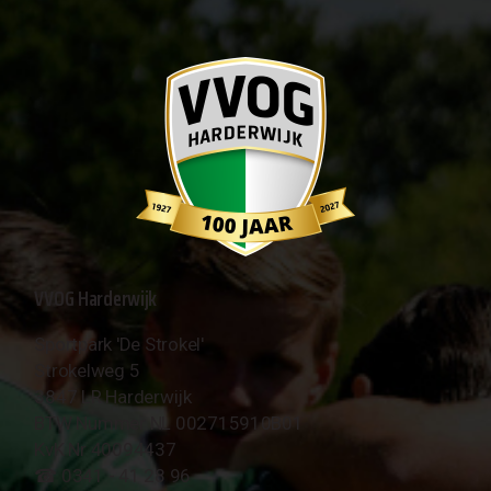
VVOG Harderwijk
Sportpark 'De Strokel'
Strokelweg 5
3847 LR Harderwijk
BTW Nummer NL 002715910B01
KvK Nr 40094437
☎︎ 0341 - 41 28 96