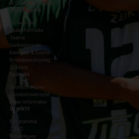
✉︎
Contactformulier
Clubinformatie
Lid worden
Clubinformatie
Teams
Gedragscode
Kalender & Events
Routebeschrijving
Contact
Sponsors
Sponsornieuws
Sponsoroverzicht
Meer informatie
Uitgelicht
Programma
ZAVO
Vrijwilligers