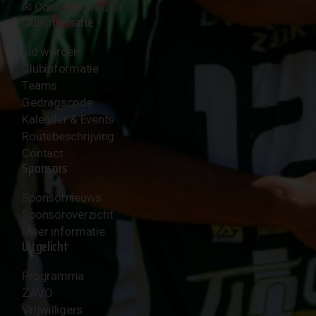
✉︎
Contactformulier
Clubinformatie
Lid worden
Clubinformatie
Teams
Gedragscode
Kalender & Events
Routebeschrijving
Contact
Sponsors
Sponsornieuws
Sponsoroverzicht
Meer informatie
Uitgelicht
Programma
ZAVO
Vrijwilligers