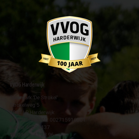
VVOG Harderwijk
Sportpark 'De Strokel'
Strokelweg 5
3847 LR Harderwijk
BTW Nummer NL 002715910B01
KvK Nr 40094437
☎︎ 0341 - 41 28 96