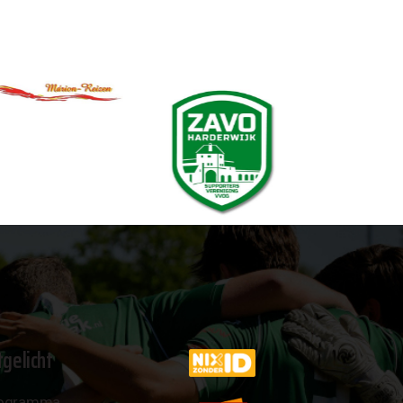
tgelicht
ogramma