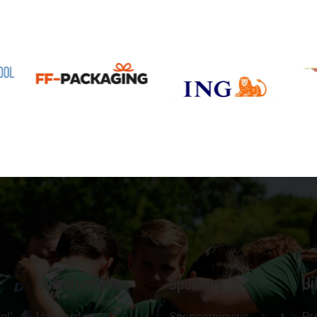
Clubinformatie
Sponsors
Ui
el'
Lid worden
Sponsornieuws
Pr