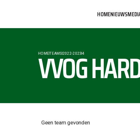
HOME
NIEUWS
MEDI
VVOG T
PERSBE
VVOG HARD
HOME
TEAMS
2022-2023
4
COMMUN
Geen team gevonden