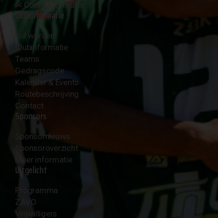
✉︎
Contactformulier
Clubinformatie
Lid worden
Clubinformatie
Teams
Gedragscode
Kalender & Events
Routebeschrijving
Contact
Sponsors
Sponsornieuws
Sponsoroverzicht
Meer informatie
Uitgelicht
Programma
ZAVO
Vrijwilligers