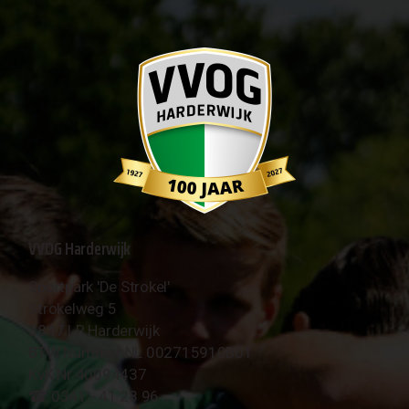
VVOG Harderwijk
Sportpark 'De Strokel'
Strokelweg 5
3847 LR Harderwijk
BTW Nummer NL 002715910B01
KvK Nr 40094437
☎︎ 0341 - 41 28 96