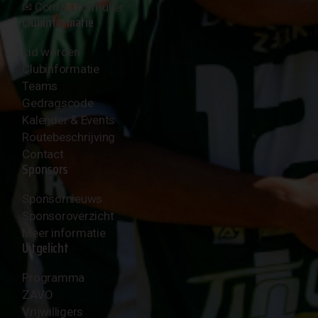
✉︎
Contactformulier
Clubinformatie
Lid worden
Clubinformatie
Teams
Gedragscode
Kalender & Events
Routebeschrijving
Contact
Sponsors
Sponsornieuws
Sponsoroverzicht
Meer informatie
Uitgelicht
Programma
ZAVO
Vrijwilligers