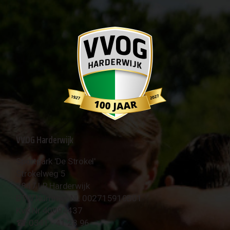
VVOG Harderwijk
Sportpark 'De Strokel'
Strokelweg 5
3847 LR Harderwijk
BTW Nummer NL 002715910B01
KvK Nr 40094437
☎︎ 0341 - 41 28 96