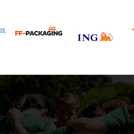
Clubinformatie
Sponsors
Ui
el'
Lid worden
Sponsornieuws
Pr