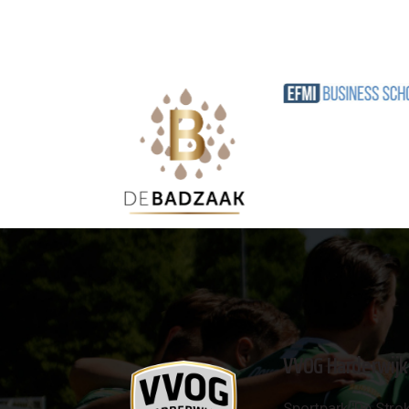
VVOG Harderwijk
Sportpark 'De Strok