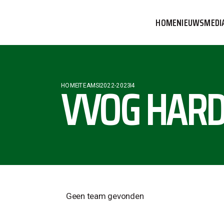
HOME
NIEUWS
MEDI
VVOG T
PERSBE
VVOG HARD
HOME
TEAMS
2022-2023
4
COMMUN
Geen team gevonden