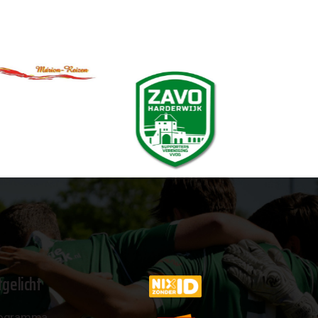
tgelicht
ogramma