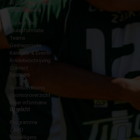
✉︎
Contactformulier
Clubinformatie
Lid worden
Clubinformatie
Teams
Gedragscode
Kalender & Events
Routebeschrijving
Contact
Sponsors
Sponsornieuws
Sponsoroverzicht
Meer informatie
Uitgelicht
Programma
ZAVO
Vrijwilligers