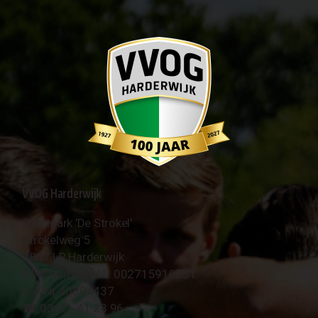
VVOG Harderwijk
Sportpark 'De Strokel'
Strokelweg 5
3847 LR Harderwijk
BTW Nummer NL 002715910B01
KvK Nr 40094437
☎︎ 0341 - 41 28 96