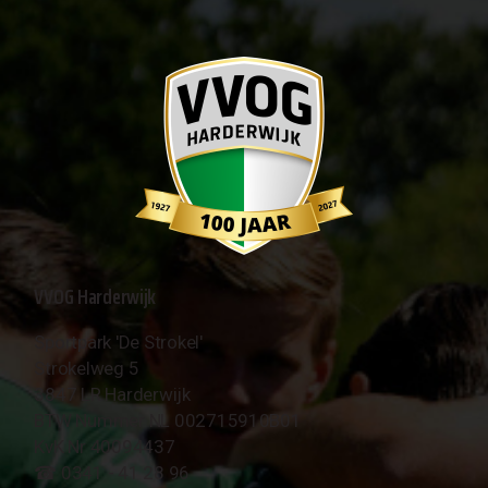
VVOG Harderwijk
Sportpark 'De Strokel'
Strokelweg 5
3847 LR Harderwijk
BTW Nummer NL 002715910B01
KvK Nr 40094437
☎︎ 0341 - 41 28 96