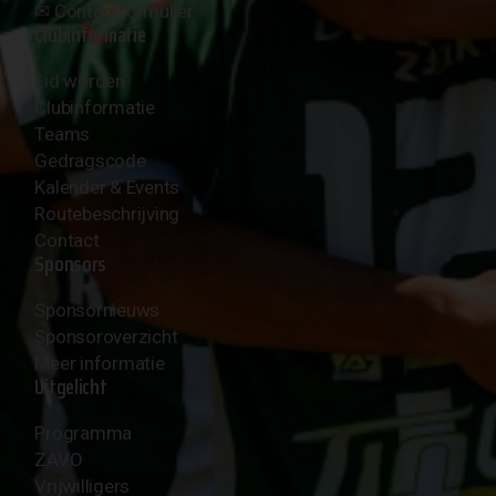
✉︎
Contactformulier
Clubinformatie
Lid worden
Clubinformatie
Teams
Gedragscode
Kalender & Events
Routebeschrijving
Contact
Sponsors
Sponsornieuws
Sponsoroverzicht
Meer informatie
Uitgelicht
Programma
ZAVO
Vrijwilligers