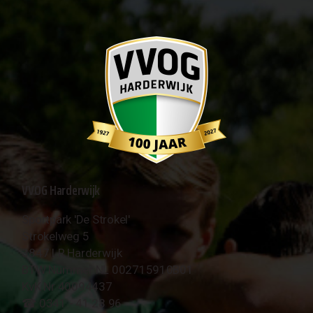
VVOG Harderwijk
Sportpark 'De Strokel'
Strokelweg 5
3847 LR Harderwijk
BTW Nummer NL 002715910B01
KvK Nr 40094437
☎︎ 0341 - 41 28 96