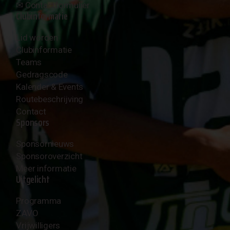
✉︎
Contactformulier
Clubinformatie
Lid worden
Clubinformatie
Teams
Gedragscode
Kalender & Events
Routebeschrijving
Contact
Sponsors
Sponsornieuws
Sponsoroverzicht
Meer informatie
Uitgelicht
Programma
ZAVO
Vrijwilligers